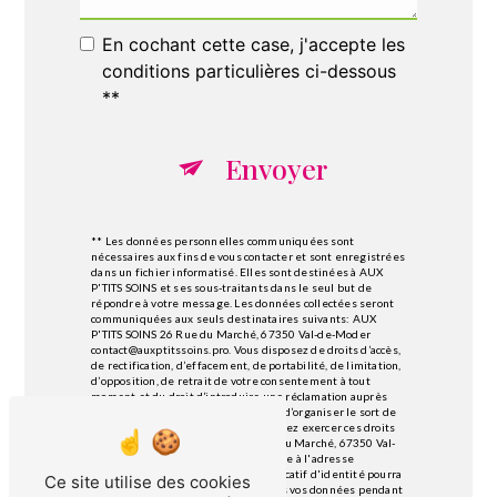
En cochant cette case, j'accepte les
conditions particulières ci-dessous
**
Envoyer
** Les données personnelles communiquées sont
nécessaires aux fins de vous contacter et sont enregistrées
dans un fichier informatisé. Elles sont destinées à AUX
P'TITS SOINS et ses sous-traitants dans le seul but de
répondre à votre message. Les données collectées seront
communiquées aux seuls destinataires suivants: AUX
P'TITS SOINS 26 Rue du Marché, 67350 Val-de-Moder
contact@auxptitssoins.pro. Vous disposez de droits d’accès,
de rectification, d’effacement, de portabilité, de limitation,
d’opposition, de retrait de votre consentement à tout
moment et du droit d’introduire une réclamation auprès
d’une autorité de contrôle, ainsi que d’organiser le sort de
vos données post-mortem. Vous pouvez exercer ces droits
par voie postale à l'adresse 26 Rue du Marché, 67350 Val-
de-Moder ou par courrier électronique à l'adresse
contact@auxptitssoins.pro. Un justificatif d'identité pourra
Ce site utilise des cookies
vous être demandé. Nous conservons vos données pendant