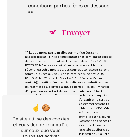
conditions particulières ci-dessous
**
Envoyer
** Les données personnelles communiquées sont
nécessaires aux fins de vous contacter et sont enregistrées
dans un fichier informatisé. Elles sont destinées à AUX
P'TITS SOINS et ses sous-traitants dans le seul but de
répondre à votre message. Les données collectées seront
communiquées aux seuls destinataires suivants: AUX
P'TITS SOINS 26 Rue du Marché, 67350 Val-de-Moder
contact@auxptitssoins.pro. Vous disposez de droits d’accès,
de rectification, d’effacement, de portabilité, de limitation,
d’opposition, de retrait de votre consentement à tout
moment et du droit d’introduire une réclamation auprès
d’une autorité de contrôle, ainsi que d’organiser le sort de
vos données post-mortem. Vous pouvez exercer ces droits
par voie postale à l'adresse 26 Rue du Marché, 67350 Val-
de-Moder ou par courrier électronique à l'adresse
contact@auxptitssoins.pro. Un justificatif d'identité pourra
Ce site utilise des cookies
vous être demandé. Nous conservons vos données pendant
et vous donne le contrôle
la période de prise de contact puis pendant la durée de
prescription légale aux fins probatoires et de gestion des
sur ceux que vous
contentieux. Vous avez le droit de vous inscrire sur la liste
souhaitez activer