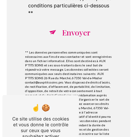
conditions particulières ci-dessous
**
Envoyer
** Les données personnelles communiquées sont
nécessaires aux fins de vous contacter et sont enregistrées
dans un fichier informatisé. Elles sont destinées à AUX
P'TITS SOINS et ses sous-traitants dans le seul but de
répondre à votre message. Les données collectées seront
communiquées aux seuls destinataires suivants: AUX
P'TITS SOINS 26 Rue du Marché, 67350 Val-de-Moder
contact@auxptitssoins.pro. Vous disposez de droits d’accès,
de rectification, d’effacement, de portabilité, de limitation,
d’opposition, de retrait de votre consentement à tout
moment et du droit d’introduire une réclamation auprès
d’une autorité de contrôle, ainsi que d’organiser le sort de
vos données post-mortem. Vous pouvez exercer ces droits
par voie postale à l'adresse 26 Rue du Marché, 67350 Val-
de-Moder ou par courrier électronique à l'adresse
contact@auxptitssoins.pro. Un justificatif d'identité pourra
Ce site utilise des cookies
vous être demandé. Nous conservons vos données pendant
et vous donne le contrôle
la période de prise de contact puis pendant la durée de
prescription légale aux fins probatoires et de gestion des
sur ceux que vous
contentieux. Vous avez le droit de vous inscrire sur la liste
souhaitez activer