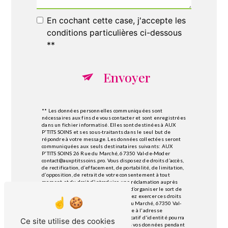
En cochant cette case, j'accepte les
conditions particulières ci-dessous
**
Envoyer
** Les données personnelles communiquées sont
nécessaires aux fins de vous contacter et sont enregistrées
dans un fichier informatisé. Elles sont destinées à AUX
P'TITS SOINS et ses sous-traitants dans le seul but de
répondre à votre message. Les données collectées seront
communiquées aux seuls destinataires suivants: AUX
P'TITS SOINS 26 Rue du Marché, 67350 Val-de-Moder
contact@auxptitssoins.pro. Vous disposez de droits d’accès,
de rectification, d’effacement, de portabilité, de limitation,
d’opposition, de retrait de votre consentement à tout
moment et du droit d’introduire une réclamation auprès
d’une autorité de contrôle, ainsi que d’organiser le sort de
vos données post-mortem. Vous pouvez exercer ces droits
par voie postale à l'adresse 26 Rue du Marché, 67350 Val-
de-Moder ou par courrier électronique à l'adresse
contact@auxptitssoins.pro. Un justificatif d'identité pourra
Ce site utilise des cookies
vous être demandé. Nous conservons vos données pendant