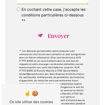
En cochant cette case, j'accepte les
conditions particulières ci-dessous
**
Envoyer
** Les données personnelles communiquées sont
nécessaires aux fins de vous contacter et sont enregistrées
dans un fichier informatisé. Elles sont destinées à AUX
P'TITS SOINS et ses sous-traitants dans le seul but de
répondre à votre message. Les données collectées seront
communiquées aux seuls destinataires suivants: AUX
P'TITS SOINS 26 Rue du Marché, 67350 Val-de-Moder
contact@auxptitssoins.pro. Vous disposez de droits d’accès,
de rectification, d’effacement, de portabilité, de limitation,
d’opposition, de retrait de votre consentement à tout
moment et du droit d’introduire une réclamation auprès
d’une autorité de contrôle, ainsi que d’organiser le sort de
vos données post-mortem. Vous pouvez exercer ces droits
par voie postale à l'adresse 26 Rue du Marché, 67350 Val-
de-Moder ou par courrier électronique à l'adresse
contact@auxptitssoins.pro. Un justificatif d'identité pourra
Ce site utilise des cookies
vous être demandé. Nous conservons vos données pendant