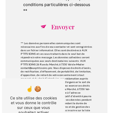
conditions particulières ci-dessous
**
Envoyer
** Les données personnelles communiquées sont
nécessaires aux fins de vous contacter et sont enregistrées
dans un fichier informatisé. Elles sont destinées à AUX
P'TITS SOINS et ses sous-traitants dans le seul but de
répondre à votre message. Les données collectées seront
communiquées aux seuls destinataires suivants: AUX
P'TITS SOINS 26 Rue du Marché, 67350 Val-de-Moder
contact@auxptitssoins.pro. Vous disposez de droits d’accès,
de rectification, d’effacement, de portabilité, de limitation,
d’opposition, de retrait de votre consentement à tout
moment et du droit d’introduire une réclamation auprès
d’une autorité de contrôle, ainsi que d’organiser le sort de
vos données post-mortem. Vous pouvez exercer ces droits
par voie postale à l'adresse 26 Rue du Marché, 67350 Val-
de-Moder ou par courrier électronique à l'adresse
contact@auxptitssoins.pro. Un justificatif d'identité pourra
Ce site utilise des cookies
vous être demandé. Nous conservons vos données pendant
et vous donne le contrôle
la période de prise de contact puis pendant la durée de
prescription légale aux fins probatoires et de gestion des
sur ceux que vous
contentieux. Vous avez le droit de vous inscrire sur la liste
souhaitez activer