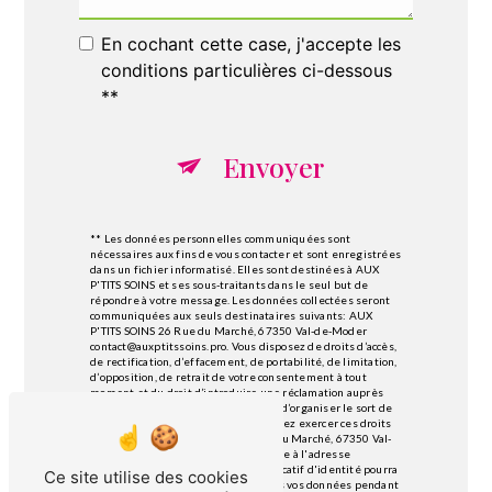
En cochant cette case, j'accepte les
conditions particulières ci-dessous
**
Envoyer
** Les données personnelles communiquées sont
nécessaires aux fins de vous contacter et sont enregistrées
dans un fichier informatisé. Elles sont destinées à AUX
P'TITS SOINS et ses sous-traitants dans le seul but de
répondre à votre message. Les données collectées seront
communiquées aux seuls destinataires suivants: AUX
P'TITS SOINS 26 Rue du Marché, 67350 Val-de-Moder
contact@auxptitssoins.pro. Vous disposez de droits d’accès,
de rectification, d’effacement, de portabilité, de limitation,
d’opposition, de retrait de votre consentement à tout
moment et du droit d’introduire une réclamation auprès
d’une autorité de contrôle, ainsi que d’organiser le sort de
vos données post-mortem. Vous pouvez exercer ces droits
par voie postale à l'adresse 26 Rue du Marché, 67350 Val-
de-Moder ou par courrier électronique à l'adresse
contact@auxptitssoins.pro. Un justificatif d'identité pourra
Ce site utilise des cookies
vous être demandé. Nous conservons vos données pendant