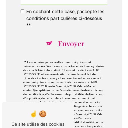
En cochant cette case, j'accepte les
conditions particulières ci-dessous
**
Envoyer
** Les données personnelles communiquées sont
nécessaires aux fins de vous contacter et sont enregistrées
dans un fichier informatisé. Elles sont destinées à AUX
P'TITS SOINS et ses sous-traitants dans le seul but de
répondre à votre message. Les données collectées seront
communiquées aux seuls destinataires suivants: AUX
P'TITS SOINS 26 Rue du Marché, 67350 Val-de-Moder
contact@auxptitssoins.pro. Vous disposez de droits d’accès,
de rectification, d’effacement, de portabilité, de limitation,
d’opposition, de retrait de votre consentement à tout
moment et du droit d’introduire une réclamation auprès
d’une autorité de contrôle, ainsi que d’organiser le sort de
vos données post-mortem. Vous pouvez exercer ces droits
par voie postale à l'adresse 26 Rue du Marché, 67350 Val-
de-Moder ou par courrier électronique à l'adresse
contact@auxptitssoins.pro. Un justificatif d'identité pourra
Ce site utilise des cookies
vous être demandé. Nous conservons vos données pendant