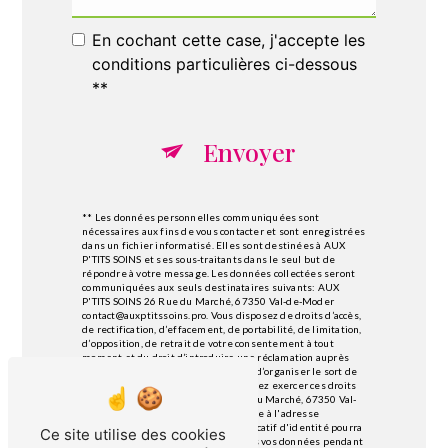
En cochant cette case, j'accepte les
conditions particulières ci-dessous
**
Envoyer
** Les données personnelles communiquées sont
nécessaires aux fins de vous contacter et sont enregistrées
dans un fichier informatisé. Elles sont destinées à AUX
P'TITS SOINS et ses sous-traitants dans le seul but de
répondre à votre message. Les données collectées seront
communiquées aux seuls destinataires suivants: AUX
P'TITS SOINS 26 Rue du Marché, 67350 Val-de-Moder
contact@auxptitssoins.pro. Vous disposez de droits d’accès,
de rectification, d’effacement, de portabilité, de limitation,
d’opposition, de retrait de votre consentement à tout
moment et du droit d’introduire une réclamation auprès
d’une autorité de contrôle, ainsi que d’organiser le sort de
vos données post-mortem. Vous pouvez exercer ces droits
par voie postale à l'adresse 26 Rue du Marché, 67350 Val-
de-Moder ou par courrier électronique à l'adresse
contact@auxptitssoins.pro. Un justificatif d'identité pourra
Ce site utilise des cookies
vous être demandé. Nous conservons vos données pendant