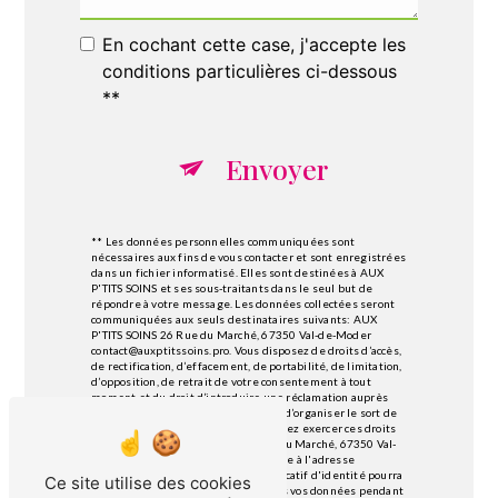
En cochant cette case, j'accepte les
conditions particulières ci-dessous
**
Envoyer
** Les données personnelles communiquées sont
nécessaires aux fins de vous contacter et sont enregistrées
dans un fichier informatisé. Elles sont destinées à AUX
P'TITS SOINS et ses sous-traitants dans le seul but de
répondre à votre message. Les données collectées seront
communiquées aux seuls destinataires suivants: AUX
P'TITS SOINS 26 Rue du Marché, 67350 Val-de-Moder
contact@auxptitssoins.pro. Vous disposez de droits d’accès,
de rectification, d’effacement, de portabilité, de limitation,
d’opposition, de retrait de votre consentement à tout
moment et du droit d’introduire une réclamation auprès
d’une autorité de contrôle, ainsi que d’organiser le sort de
vos données post-mortem. Vous pouvez exercer ces droits
par voie postale à l'adresse 26 Rue du Marché, 67350 Val-
de-Moder ou par courrier électronique à l'adresse
contact@auxptitssoins.pro. Un justificatif d'identité pourra
Ce site utilise des cookies
vous être demandé. Nous conservons vos données pendant