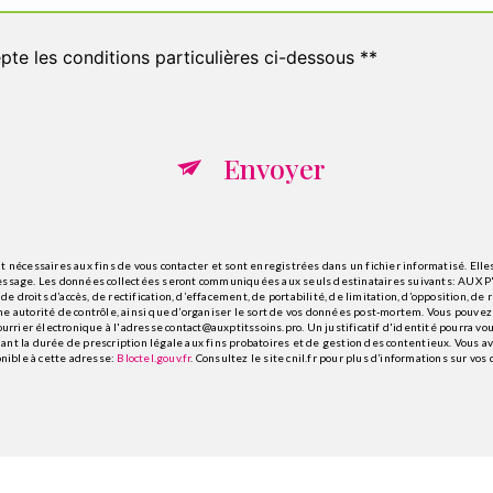
pte les conditions particulières ci-dessous **
Envoyer
écessaires aux fins de vous contacter et sont enregistrées dans un fichier informatisé. Elles
message. Les données collectées seront communiquées aux seuls destinataires suivants: AUX 
 droits d’accès, de rectification, d’effacement, de portabilité, de limitation, d’opposition, d
e autorité de contrôle, ainsi que d’organiser le sort de vos données post-mortem. Vous pouvez 
rrier électronique à l'adresse contact@auxptitssoins.pro. Un justificatif d'identité pourra 
nt la durée de prescription légale aux fins probatoires et de gestion des contentieux. Vous avez
nible à cette adresse:
Bloctel.gouv.fr
. Consultez le site cnil.fr pour plus d’informations sur vos 