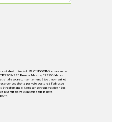
 sont destinées à AUX P'TITS SOINS et ses sous-
P'TITS SOINS 26 Rue du Marché, 67350 Val-de-
e retrait de votre consentement à tout moment et
exercer ces droits par voie postale à l'adresse
vous être demandé. Nous conservons vos données
 le droit de vous inscrire sur la liste
droits.