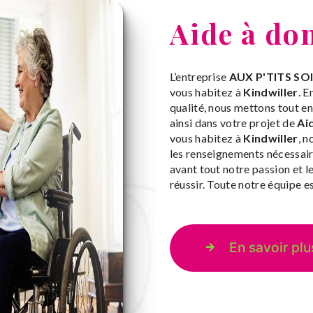
Aide à dom
L’entreprise
AUX P'TITS SO
vous habitez à
Kindwiller
. E
qualité, nous mettons tout e
ainsi dans votre projet de
Ai
vous habitez à
Kindwiller
, 
les renseignements nécessair
avant tout notre passion et l
réussir. Toute notre équipe es
En savoir plu