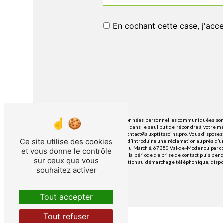
En cochant cette case, j'acce
** Les données personnelles communiquées sont n
traitants dans le seul but de répondre à votre 
Moder contact@auxptitssoins.pro. Vous disposez de
Ce site utilise des cookies
du droit d’introduire une réclamation auprès d’un
26 Rue du Marché, 67350 Val-de-Moder ou par cou
et vous donne le contrôle
pendant la période de prise de contact puis penda
sur ceux que vous
d'opposition au démarchage téléphonique, dispo
souhaitez activer
Tout accepter
Tout refuser