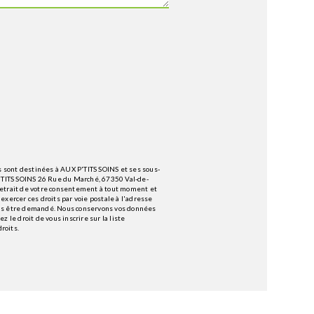
 sont destinées à AUX P'TITS SOINS et ses sous-
P'TITS SOINS 26 Rue du Marché, 67350 Val-de-
e retrait de votre consentement à tout moment et
exercer ces droits par voie postale à l'adresse
vous être demandé. Nous conservons vos données
 le droit de vous inscrire sur la liste
droits.