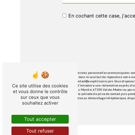
En cochant cette case, j'acce
** Les données personnelles communiquées sont n
traitants dans le seul but de répondre à votre 
Moder contact@auxptitssoins.pro. Vous disposez de
Ce site utilise des cookies
du droit d’introduire une réclamation auprès d’un
26 Rue du Marché, 67350 Val-de-Moder ou par cou
et vous donne le contrôle
pendant la période de prise de contact puis penda
sur ceux que vous
d'opposition au démarchage téléphonique, dispo
souhaitez activer
Tout accepter
Tout refuser