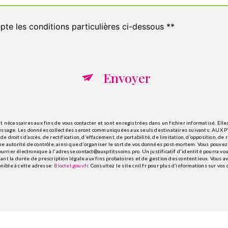
pte les conditions particulières ci-dessous **
Envoyer
écessaires aux fins de vous contacter et sont enregistrées dans un fichier informatisé. Elles
message. Les données collectées seront communiquées aux seuls destinataires suivants: AUX 
 droits d’accès, de rectification, d’effacement, de portabilité, de limitation, d’opposition, d
e autorité de contrôle, ainsi que d’organiser le sort de vos données post-mortem. Vous pouvez 
rrier électronique à l'adresse contact@auxptitssoins.pro. Un justificatif d'identité pourra 
nt la durée de prescription légale aux fins probatoires et de gestion des contentieux. Vous avez
nible à cette adresse:
Bloctel.gouv.fr
. Consultez le site cnil.fr pour plus d’informations sur vos 