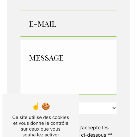
VOTRE NOTE
Ce site utilise des cookies
et vous donne le contrôle
En cochant cette case, j'accepte les
sur ceux que vous
souhaitez activer
conditions particulières ci-dessous **